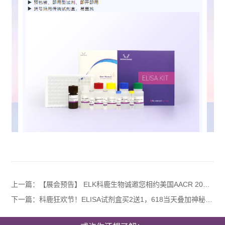
上一篇：【展会预告】 ELK科鹿生物诚邀您相约美国AACR 2026，共探生命科学前沿
下一篇：科鹿狂欢节！ELISA试剂盒买2送1，618当天叠加神秘盲盒，科研人的夏日福利已就位！