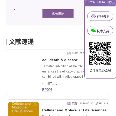
CONSULTATION
查看更多
在线咨询
技术支持
文献速递
日期：2026-05-30
IF：9.6
cell death & disease
Targeted inhibition of the CREB1-CtIP axis
关注微信公众号
enhances the efficacy of abiraterone
combined with radiotherapy in prostate cancer
引用产品：
EP007
日期：2026-05-30
IF：6.5
Cellular and Molecular Life Sciences