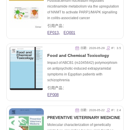
Fusobacterium nucleatum regulates
nicotinamide metabolism via the upregulation
of NNMT to activate PARP1/MAPK signalling
in colitis-associated cancer
引用产品：
EP013
、
EQ001
日期：2026-05-29
IF：3.5
Food and Chemical Toxicology
Impact of ABCB1 (rs1045642) polymorphism
on antipsychotic-induced extrapyramidal
symptoms in Egyptian patients with
schizophrenia
引用产品：
EP008
日期：2026-05-22
IF：2.4
PREVENTIVE VETERINARY MEDICINE
Molecular characterization of genetically