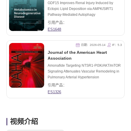
GDF15 Improves Renal Injury Induced by
Ectopic Lipid Deposition via AMPK/SIRT1
Pathway-Mediated Autophagy
引用产品：
ES1648
日期：2026-05-14
IF：5.3
Journal of the American Heart
Association
Amonafide Targeting NTSR1‐PI3K/AKT/mTOR
Signaling Attenuates Vascular Remodeling in
Pulmonary Arterial Hypertension
引用产品：
ES1326
视频介绍