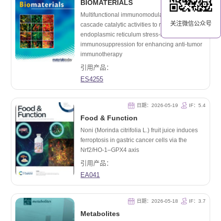
BIOMATERIALS
Multifunctional immunomodulator with
关注微信公众号
cascade catalytic activities to reprogram
endoplasmic reticulum stress-mediated
immunosuppression for enhancing anti-tumor
immunotherapy
引用产品：
ES4255
日期：2026-05-19
IF：5.4
Food & Function
Noni (Morinda citrifolia L.) fruit juice induces
ferroptosis in gastric cancer cells via the
Nrf2/HO-1–GPX4 axis
引用产品：
EA041
日期：2026-05-18
IF：3.7
Metabolites